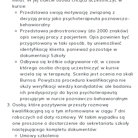
minut. W jej trakcie osoba chcąca uczestniczyć w
kursie:
Przedstawia swoją motywację związaną z
decyzją pracy jako psychoterapeuta poznawczo-
behawioralny
Przedstawia jednostronicowy (do 2000 znaków)
opis swojej pracy z pacjentem. Opis powinien być
przygotowany w taki sposób, by uniemożliwić
identyfikację klienta, ponieważ pozostaje w
dokumentacji Szkoły
Odbywa się krótkie odgrywanie ról, w czasie
którego osoba chcącą uczestniczyć w kursie
wciela się w terapeutę. Scenka jest ocenia na skali
Burnsa. Powyższa procedura kwalifikacyjna nie
służy weryfikacji wiedzy kandydatów, ale badaniu
ich predyspozycji do bycia psychoterapeutą
pracującym w nurcie poznawczo-behawioralnym
Osoby, które pozytywnie przeszły rozmowę
kwalifikacyjną są o tym informowane w ciągu 7 dni
roboczych od daty rozmowy. W takim wypadku są
one proszone o dostarczenie do sekretariatu szkoły
następującego kompletu dokumentów:
Umowy szkolenia