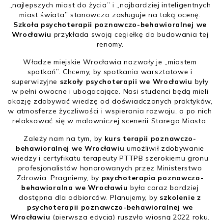
„najlepszych miast do życia” i „najbardziej inteligentnych
miast świata” stanowczo zasługuje na taką ocenę.
Szkoła psychoterapii poznawczo-behawioralnej we
Wrocławiu
przykłada swoją cegiełkę do budowania tej
renomy.
Władze miejskie Wrocławia nazwały je „miastem
spotkań”. Chcemy, by spotkania warsztatowe i
superwizyjne
szkoły psychoterapii we Wrocławiu
były
w pełni owocne i ubogacające. Nasi studenci będą mieli
okazję zdobywać wiedzę od doświadczonych praktyków,
w atmosferze życzliwości i wspierania rozwoju, a po nich
relaksować się w malowniczej scenerii Starego Miasta.
Zależy nam na tym, by
kurs terapii poznawczo-
behawioralnej we Wrocławiu
umożliwił zdobywanie
wiedzy i certyfikatu terapeuty PTTPB szerokiemu gronu
profesjonalistów honorowanych przez Ministerstwo
Zdrowia. Pragniemy, by
psychoterapia poznawczo-
behawioralna we Wrocławiu
była coraz bardziej
dostępna dla odbiorców. Planujemy, by
szkolenie z
psychoterapii poznawczo-behawioralnej we
Wrocławiu
(pierwsza edycja) ruszyło wiosną 2022 roku.