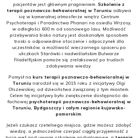
pacjentów jest głównym pragnieniem.
Szkolenie z
terapii poznawczo-behawioralnej w Toruniu
odbywa
się w kameralnej atmosferze wnętrz Centrum
Psychoterapii i Poradnictwa Phanari na osiedlu Wrzosy,
w odległości 600 m od sosnowego lasu. Możliwość
przebywania bisko natury jest doskonałym sposobem
troski o odpowiednie otoczenie i odpoczynek dla
uczestników, a możliwość wieczornego spaceru po
uliczkach Starówki i nadwiślańskim Bulwarze
Filadelfijskim pomoże się zrelaksować po trudach
zdobywania wiedzy.
Pomysł na
kurs terapii poznawczo-behawioralnej w
Toruniu
narodził się w 2015 roku z inicjatywy Olgi
Olszewskiej, od dzieciństwa związanej z tym miastem.
Celem tej inicjatywy było zwiększenie dostępności do
fachowej
psychoterapii poznawczo-behawioralnej w
Toruniu, Bydgoszczy i całym regionie kujawsko-
pomorskim
.
Jeżeli szukasz rzetelnego miejsca, gdzie możesz zdobyć
wiedzę, a jednocześnie czerpać ciągłą przyjemność z
życia weź pod uwagę szkolenie podyplomowe, a
terapia