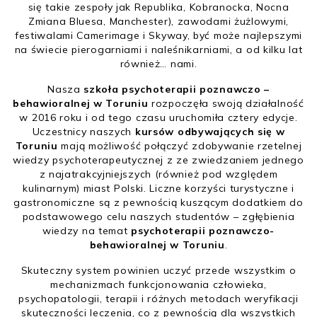
się takie zespoły jak Republika, Kobranocka, Nocna
Zmiana Bluesa, Manchester), zawodami żużlowymi,
festiwalami Camerimage i Skyway, być może najlepszymi
na świecie pierogarniami i naleśnikarniami, a od kilku lat
również… nami.
Nasza
szkoła psychoterapii poznawczo –
behawioralnej w Toruniu
rozpoczęła swoją działalność
w 2016 roku i od tego czasu uruchomiła cztery edycje.
Uczestnicy naszych
kursów odbywających się w
Toruniu
mają możliwość połączyć zdobywanie rzetelnej
wiedzy psychoterapeutycznej z ze zwiedzaniem jednego
z najatrakcyjniejszych (również pod względem
kulinarnym) miast Polski. Liczne korzyści turystyczne i
gastronomiczne są z pewnością kuszącym dodatkiem do
podstawowego celu naszych studentów – zgłębienia
wiedzy na temat
psychoterapii poznawczo-
behawioralnej w Toruniu
.
Skuteczny system powinien uczyć przede wszystkim o
mechanizmach funkcjonowania człowieka,
psychopatologii, terapii i różnych metodach weryfikacji
skuteczności leczenia, co z pewnością dla wszystkich