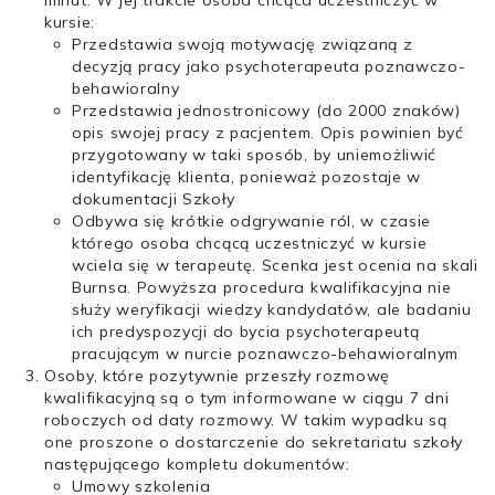
minut. W jej trakcie osoba chcąca uczestniczyć w
kursie:
Przedstawia swoją motywację związaną z
decyzją pracy jako psychoterapeuta poznawczo-
behawioralny
Przedstawia jednostronicowy (do 2000 znaków)
opis swojej pracy z pacjentem. Opis powinien być
przygotowany w taki sposób, by uniemożliwić
identyfikację klienta, ponieważ pozostaje w
dokumentacji Szkoły
Odbywa się krótkie odgrywanie ról, w czasie
którego osoba chcącą uczestniczyć w kursie
wciela się w terapeutę. Scenka jest ocenia na skali
Burnsa. Powyższa procedura kwalifikacyjna nie
służy weryfikacji wiedzy kandydatów, ale badaniu
ich predyspozycji do bycia psychoterapeutą
pracującym w nurcie poznawczo-behawioralnym
Osoby, które pozytywnie przeszły rozmowę
kwalifikacyjną są o tym informowane w ciągu 7 dni
roboczych od daty rozmowy. W takim wypadku są
one proszone o dostarczenie do sekretariatu szkoły
następującego kompletu dokumentów:
Umowy szkolenia